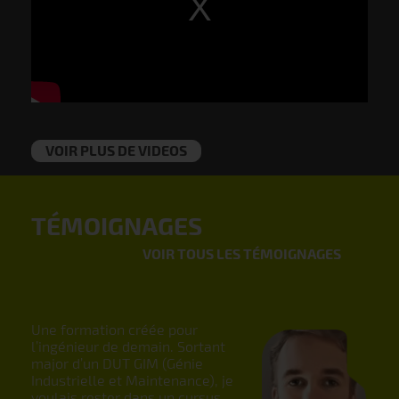
VOIR PLUS DE VIDEOS
TÉMOIGNAGES
VOIR TOUS LES TÉMOIGNAGES
Une formation créée pour
Cett
l’ingénieur de demain. Sortant
parfa
major d’un DUT GIM (Génie
Elle
Industrielle et Maintenance), je
plus
voulais rester dans un cursus
indu