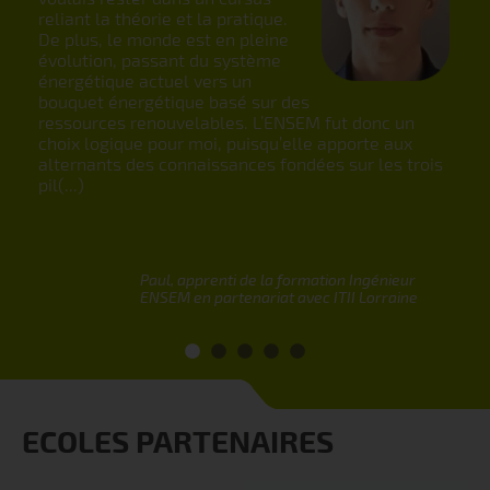
reliant la théorie et la pratique.
de lo
De plus, le monde est en pleine
prod
évolution, passant du système
une 
énergétique actuel vers un
entr
bouquet énergétique basé sur des
form
ressources renouvelables. L’ENSEM fut donc un
réel
choix logique pour moi, puisqu’elle apporte aux
fair
alternants des connaissances fondées sur les trois
appli
pil(...)
ieur
Paul, apprenti de la formation Ingénieur
ENSEM en partenariat avec ITII Lorraine
ECOLES PARTENAIRES