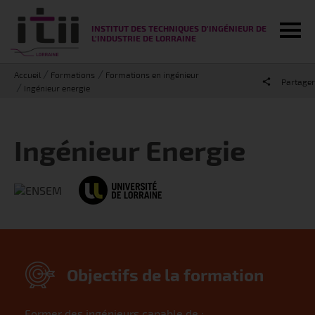
Tog
INSTITUT DES TECHNIQUES D'INGÉNIEUR DE
L'INDUSTRIE DE LORRAINE
Accueil
Formations
Formations en ingénieur
Partager
Ingénieur energie
Ingénieur Energie
Objectifs de la formation
Former des ingénieurs capable de :